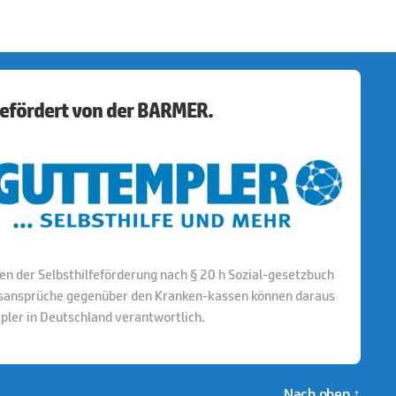
 gefördert von der BARMER.
en der Selbsthilfeförderung nach § 20 h Sozial-gesetzbuch
ngsansprüche gegenüber den Kranken-kassen können daraus
mpler in Deutschland verantwortlich.
Nach oben
↑