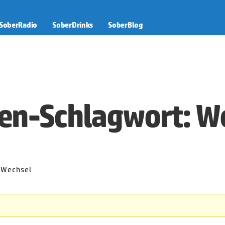
SoberRadio
SoberDrinks
SoberBlog
n-Schlagwort: W
 Wechsel