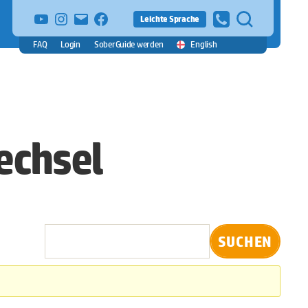
YouTube
Instagram
E-
facebook
Leichte Sprache
Mail
FAQ
Login
SoberGuide werden
English
echsel