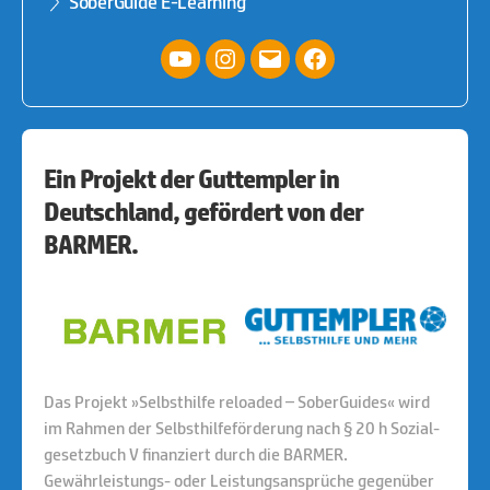
SoberGuide E-Learning
YouTube
Instagram
E-
facebook
Mail
Ein Projekt der Guttempler in
Deutschland, gefördert von der
BARMER.
Das Projekt »Selbsthilfe reloaded – SoberGuides« wird
im Rahmen der Selbsthilfeförderung nach § 20 h Sozial-
gesetzbuch V finanziert durch die BARMER.
Gewährleistungs- oder Leistungsansprüche gegenüber