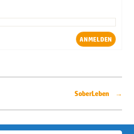
ANMELDEN
SoberLeben
→