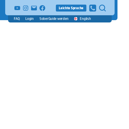
YouTube
Instagram
E-
facebook
Leichte Sprache
Mail
FAQ
Login
SoberGuide werden
English