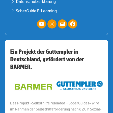
Datenschutzerklärung
SoberGuide E-Learning
YouTube
Instagram
E-
facebook
Mail
Ein Projekt der Guttempler in
Deutschland, gefördert von der
BARMER.
Das Projekt »Selbsthilfe reloaded – SoberGuides« wird
im Rahmen der Selbsthilfeförderung nach § 20 h Sozial-