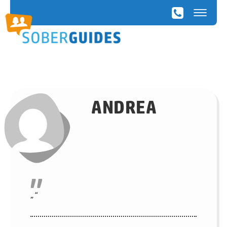
SoberGuides
ANDREA
"
„“