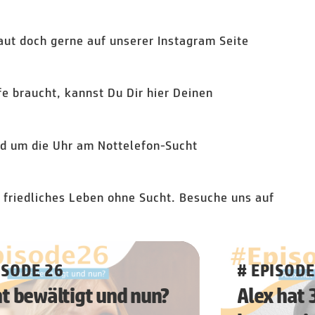
aut doch gerne auf unserer Instagram Seite
e braucht, kannst Du Dir hier Deinen
und um die Uhr am Nottelefon-Sucht
n friedliches Leben ohne Sucht. Besuche uns auf
ISODE 26
# EPISODE
t bewältigt und nun?
Alex hat 