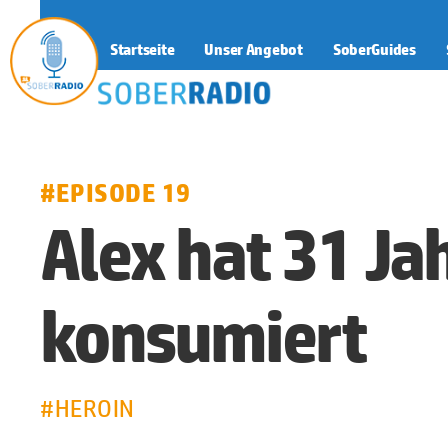
Startseite
Unser Angebot
SoberGuides
SoberRadio
#EPISODE 19
Alex hat 31 Ja
konsumiert
#HEROIN