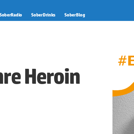
SoberRadio
SoberDrinks
SoberBlog
hre Heroin