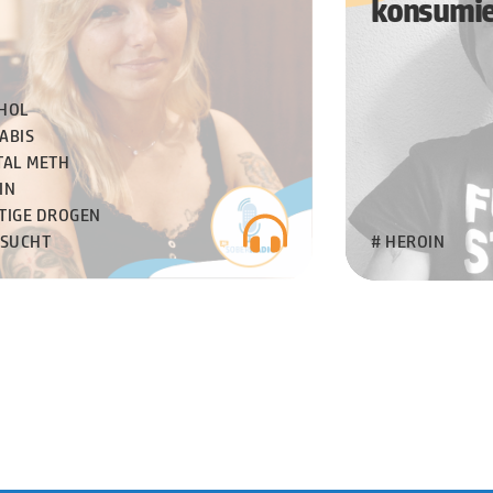
konsumie
HOL
ABIS
TAL METH
IN
TIGE DROGEN
LSUCHT
# HEROIN