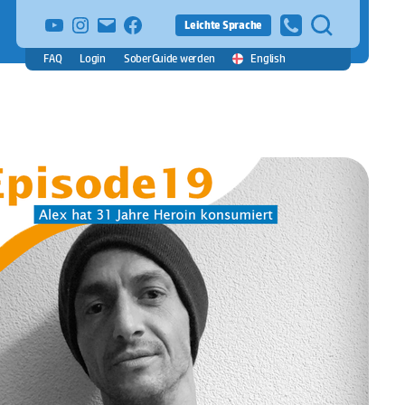
YouTube
Instagram
E-
facebook
Leichte Sprache
Mail
FAQ
Login
SoberGuide werden
English