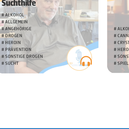
Suchthilfe
# ALKOHOL
# ALLGEMEIN
# ANGEHÖRIGE
# ALKO
# DROGEN
# CANN
# HEROIN
# CRYS
# PRÄVENTION
# HERO
# SONSTIGE DROGEN
# SONS
# SUCHT
# SPIE