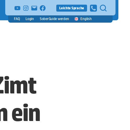
YouTube
Instagram
E-
facebook
Leichte Sprache
Mail
FAQ
Login
SoberGuide werden
English
Zimt
n ein