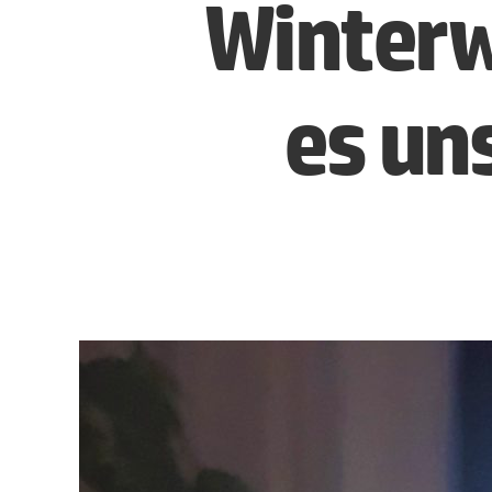
Winterw
es un