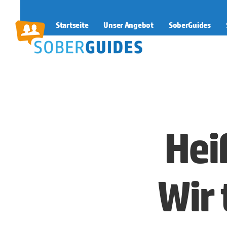
Startseite
Unser Angebot
SoberGuides
SoberGuides
Hei
Wir 