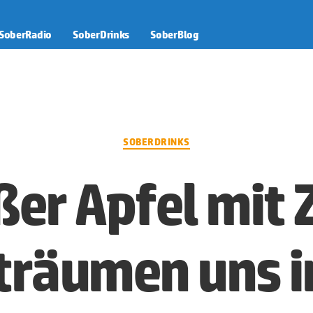
SoberRadio
SoberDrinks
SoberBlog
Kategorien
SOBERDRINKS
ßer Apfel mit 
träumen uns i