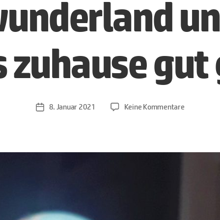
underland un
s zuhause gut
zu
8. Januar 2021
Keine Kommentare
Veröffentlichungsdatum
Heißer
Apfel
mit
Zimt
Wir
träumen
uns
in
ein