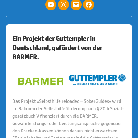
YouTube
Instagram
E-
facebook
Mail
Ein Projekt der Guttempler in
Deutschland, gefördert von der
BARMER.
Das Projekt »Selbsthilfe reloaded – SoberGuides« wird
im Rahmen der Selbsthilfeförderung nach § 20 h Sozial-
gesetzbuch V finanziert durch die BARMER.
Gewährleistungs- oder Leistungsansprüche gegenüber
den Kranken-kassen können daraus nicht erwachsen.