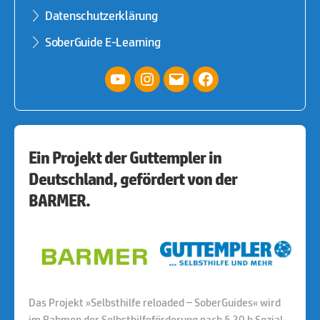
Datenschutzerklärung
SoberGuide E-Learning
YouTube
Instagram
E-
facebook
Mail
Ein Projekt der Guttempler in
Deutschland, gefördert von der
BARMER.
Das Projekt »Selbsthilfe reloaded – SoberGuides« wird
im Rahmen der Selbsthilfeförderung nach § 20 h Sozial-