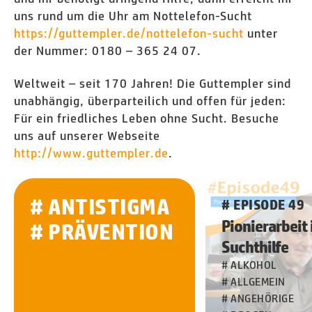
uns rund um die Uhr am Nottelefon-Sucht
https://guttempler.de/nottelefon-sucht
unter
der Nummer: 0180 – 365 24 07.
Weltweit – seit 170 Jahren! Die Guttempler sind
unabhängig, überparteilich und offen für jeden:
Für ein friedliches Leben ohne Sucht. Besuche
uns auf unserer Webseite
http://www.g
uttempler.de
.
# ANTISTIGMA
# EPISODE 49
Pionierarbeit 
# PRÄVENTION
Suchthilfe
# ALKOHOL
# ALLGEMEIN
# ANGEHÖRIGE