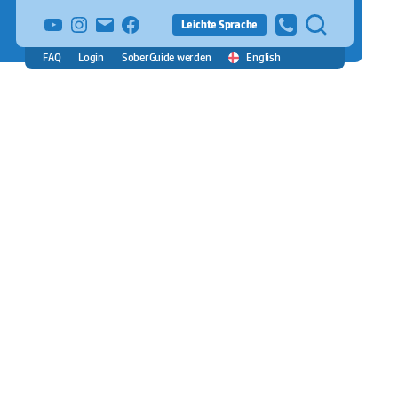
YouTube
Instagram
E-
facebook
Leichte Sprache
Mail
FAQ
Login
SoberGuide werden
English