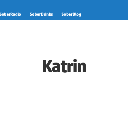
SoberRadio
SoberDrinks
SoberBlog
Katrin