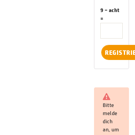
9 − acht
=
Bitte
melde
dich
an, um