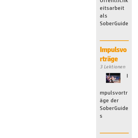
Öffentlichk
eitsarbeit
als
SoberGuide
Impulsvo
rträge
3 Lektionen
I
mpulsvortr
äge der
SoberGuide
s