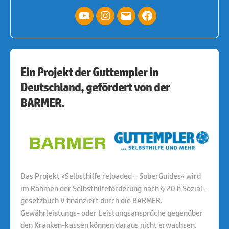
YouTube
Instagram
E-
facebook
Mail
Ein Projekt der Guttempler in
Deutschland, gefördert von der
BARMER.
Das Projekt »Selbsthilfe reloaded – SoberGuides« wird
im Rahmen der Selbsthilfeförderung nach § 20 h Sozial-
gesetzbuch V finanziert durch die BARMER.
Gewährleistungs- oder Leistungsansprüche gegenüber
den Kranken-kassen können daraus nicht erwachsen.