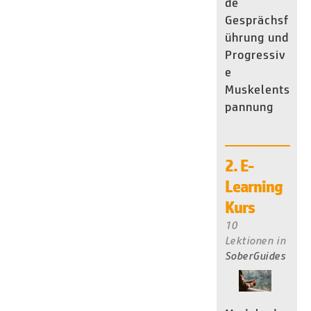
de
Gesprächsf
ührung und
Progressiv
e
Muskelents
pannung
2. E-
Learning
Kurs
10
Lektionen
in
SoberGuides