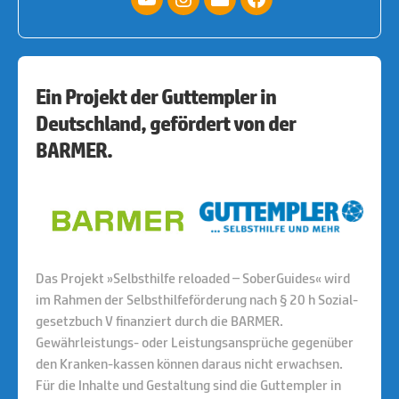
YouTube
Instagram
E-
facebook
Mail
Ein Projekt der Guttempler in
Deutschland, gefördert von der
BARMER.
Das Projekt »Selbsthilfe reloaded – SoberGuides« wird
im Rahmen der Selbsthilfeförderung nach § 20 h Sozial-
gesetzbuch V finanziert durch die BARMER.
Gewährleistungs- oder Leistungsansprüche gegenüber
den Kranken-kassen können daraus nicht erwachsen.
Für die Inhalte und Gestaltung sind die Guttempler in