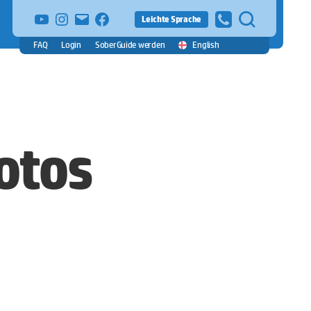
YouTube
Instagram
E-
facebook
Leichte Sprache
Mail
FAQ
Login
SoberGuide werden
English
Fotos