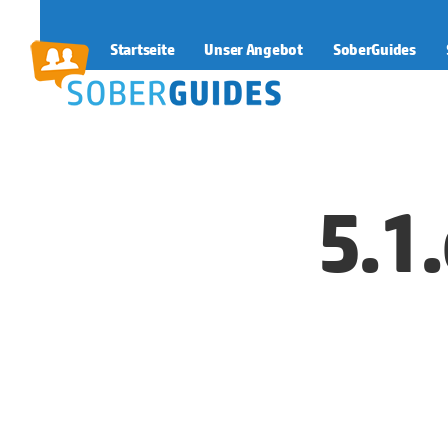
Startseite
Unser Angebot
SoberGuides
SoberGuides
5.1.