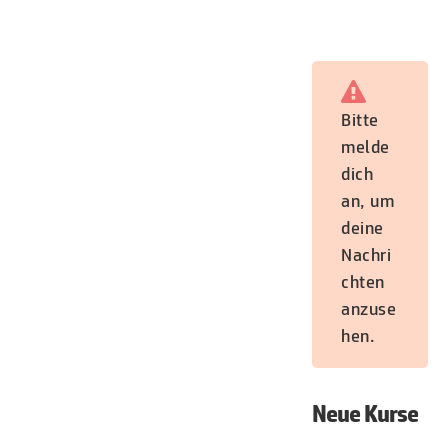
Bitte
melde
dich
an, um
deine
Nachri
chten
anzuse
hen.
Neue Kurse