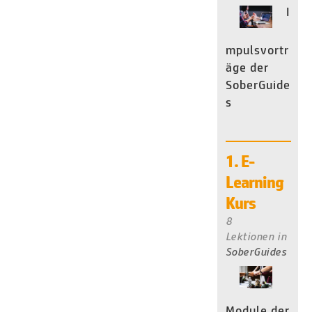
I
mpulsvortr
äge der
SoberGuide
s
1. E-
Learning
Kurs
8
Lektionen
in
SoberGuides
Module der