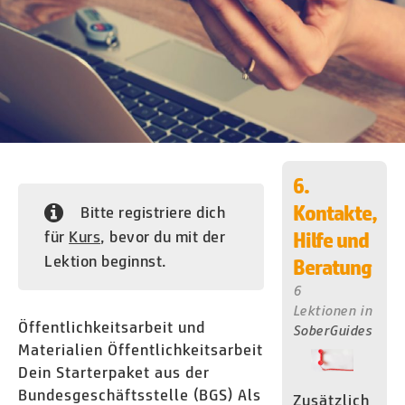
6.
Kontakte,
Bitte registriere dich
für
Kurs
, bevor du mit der
Hilfe und
Lektion beginnst.
Beratung
6
Lektionen
in
Öffentlichkeitsarbeit und
SoberGuides
Materialien Öffentlichkeitsarbeit
Dein Starterpaket aus der
Bundesgeschäftsstelle (BGS) Als
Zusätzlich