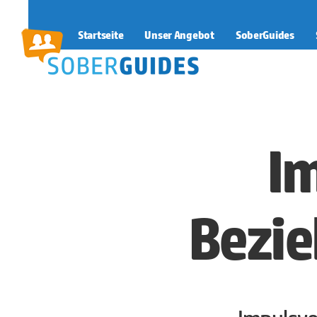
Startseite
Unser Angebot
SoberGuides
SoberGuides
Im
Bezi