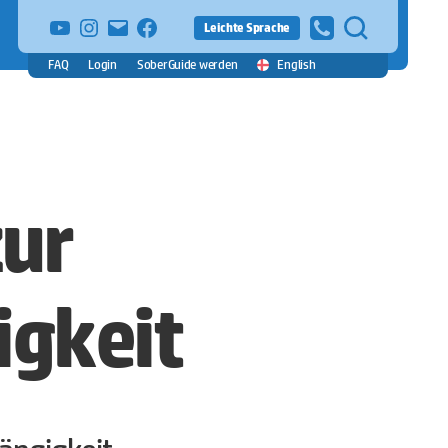
YouTube
Instagram
E-
facebook
Leichte Sprache
Mail
FAQ
Login
SoberGuide werden
English
zur
gkeit