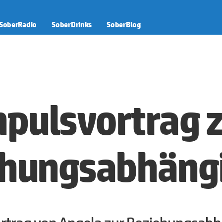
SoberRadio
SoberDrinks
SoberBlog
pulsvortrag 
ehungsabhängi