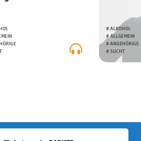
HOL
# ALKOHOL
EMEIN
# ALLGEMEIN
HÖRIGE
# ANGEHÖRIGE
T
# SUCHT