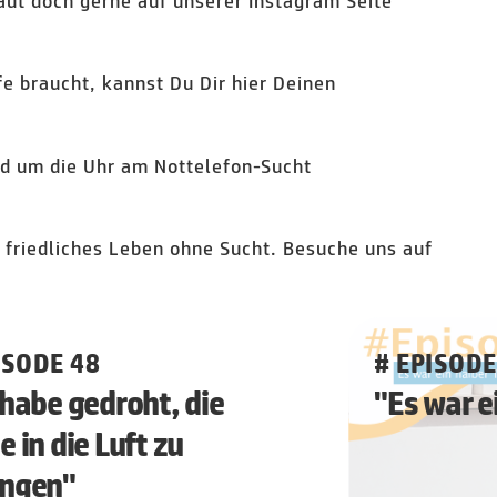
aut doch gerne auf unserer Instagram Seite
e braucht, kannst Du Dir hier Deinen
und um die Uhr am Nottelefon-Sucht
n friedliches Leben ohne Sucht. Besuche uns auf
ISODE 48
# EPISODE
 habe gedroht, die
"Es war e
e in die Luft zu
engen"