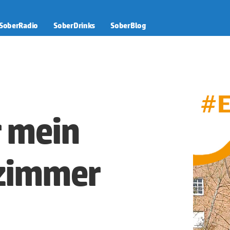
SoberRadio
SoberDrinks
SoberBlog
 mein
zimmer