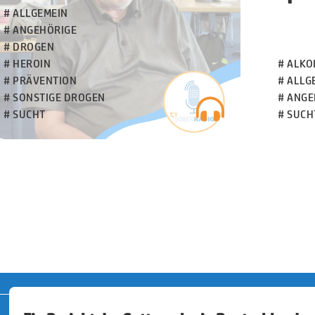
# ALLGEMEIN
# ANGEHÖRIGE
# DROGEN
# HEROIN
# ALKO
# PRÄVENTION
# ALLG
# SONSTIGE DROGEN
# ANGE
# SUCHT
# SUCH