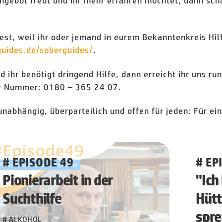
Angebot freut und ihr mehr erfahren möchtet, dann sch
st, weil ihr oder jemand in eurem Bekanntenkreis Hilf
uides.de/soberguides/
.
d ihr benötigt dringend Hilfe, dann erreicht ihr uns r
r Nummer: 0180 – 365 24 07.
unabhängig, überparteilich und offen für jeden: Für ei
# EPISODE 49
# EP
Pionierarbeit in der
"Ich
Suchthilfe
Hütt
spr
# ALKOHOL