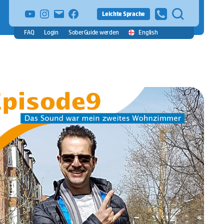
YouTube
Instagram
E-
facebook
Leichte Sprache
Mail
FAQ
Login
SoberGuide werden
English