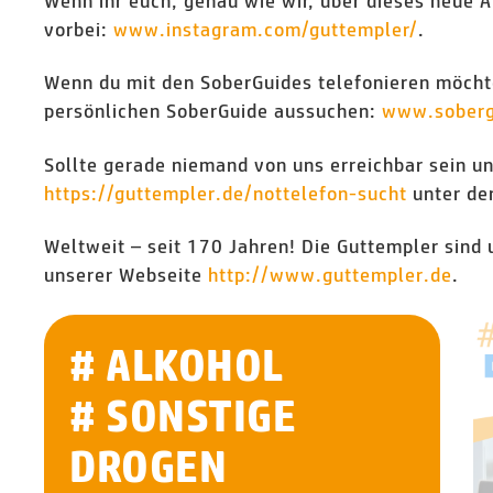
Wenn ihr euch, genau wie wir, über dieses neue 
vorbei:
www.instagram.com/guttempler/
.
Wenn du mit den SoberGuides telefonieren möchte
persönlichen SoberGuide aussuchen:
www.soberg
Sollte gerade niemand von uns erreichbar sein un
https://guttempler.de/nottelefon-sucht
unter de
Weltweit – seit 170 Jahren! Die Guttempler sind 
unserer Webseite
http://www.g
uttempler.de
.
# ALKOHOL
# SONSTIGE
DROGEN