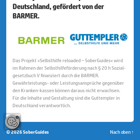
Deutschland, gefördert von der
BARMER.
Das Projekt »Selbsthilfe reloaded – SoberGuides« wird
im Rahmen der Selbsthilfeförderung nach § 20 h Sozial-
gesetzbuch V finanziert durch die BARMER.
Gewährleistungs- oder Leistungsansprüche gegenüber
den Kranken-kassen können daraus nicht erwachsen.
Für die Inhalte und Gestaltung sind die Guttempler in
Deutschland verantwortlich.
Nach oben
↑
© 2026
SoberGuides