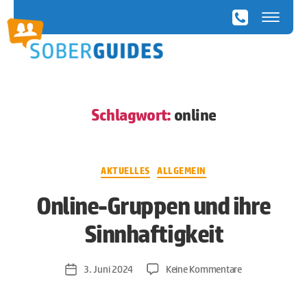
SoberGuides
Schlagwort:
online
Kategorien
AKTUELLES
ALLGEMEIN
Online-Gruppen und ihre
Sinnhaftigkeit
zu
3. Juni 2024
Keine Kommentare
Veröffentlichungsdatum
Online-
Gruppen