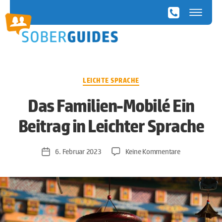
SoberGuides
Kategorien
LEICHTE SPRACHE
Das Familien-Mobilé Ein
Beitrag in Leichter Sprache
zu
6. Februar 2023
Keine Kommentare
Veröffentlichungsdatum
Das
Familien-
Mobilé
Ein
Beitrag
in