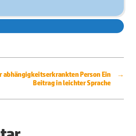
r abhängigkeitserkrankten Person Ein
→
Beitrag in leichter Sprache
tar