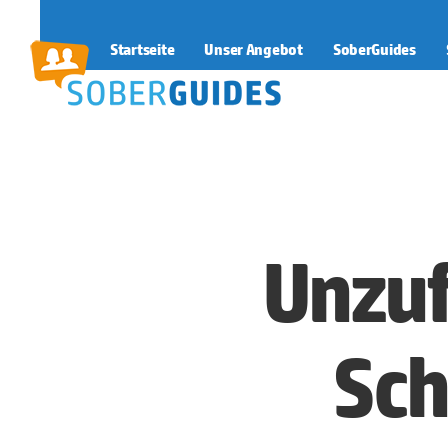
Startseite
Unser Angebot
SoberGuides
SoberGuides
Unzuf
Sch