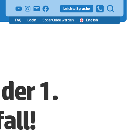
YouTube
Instagram
E-
facebook
Leichte Sprache
Mail
FAQ
Login
SoberGuide werden
English
der 1.
all!