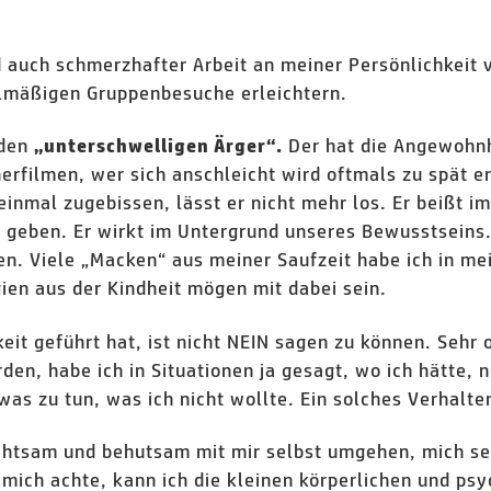
d auch schmerzhafter Arbeit an meiner Persönlichkeit 
gelmäßigen Gruppenbesuche erleichtern.
 den
Der hat die Angewohnh
„unterschwelligen Ärger“.
filmen, wer sich anschleicht wird oftmals zu spät erka
 einmal zugebissen, lässt er nicht mehr los. Er beißt i
 geben. Er wirkt im Untergrund unseres Bewusstseins.
n. Viele „Macken“ aus meiner Saufzeit habe ich in m
en aus der Kindheit mögen mit dabei sein.
it geführt hat, ist nicht NEIN sagen zu können. Sehr 
n, habe ich in Situationen ja gesagt, wo ich hätte, n
as zu tun, was ich nicht wollte. Ein solches Verhalt
Achtsam und behutsam mit mir selbst umgehen, mich s
 mich achte, kann ich die kleinen körperlichen und ps