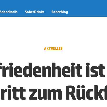
SoberRadio
SoberDrinks
SoberBlog
Kategorien
AKTUELLES
riedenheit ist 
ritt zum Rückf