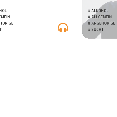
HOL
# ALKOHOL
EMEIN
# ALLGEMEIN
HÖRIGE
# ANGEHÖRIGE
T
# SUCHT