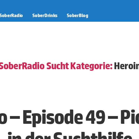
SoberRadio
SoberDrinks
SoberBlog
SoberRadio Sucht Kategorie:
Heroi
 – Episode 49 – Pi