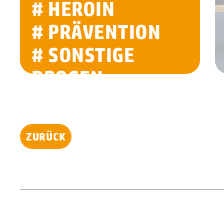
# HEROIN
# PRÄVENTION
# SONSTIGE
DROGEN
# SUCHT
ZURÜCK