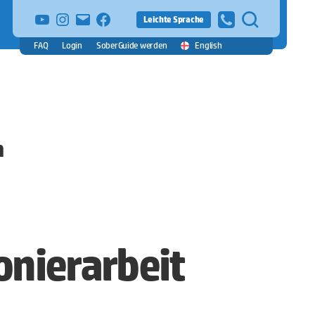
YouTube
Instagram
E-
facebook
Leichte Sprache
Mail
FAQ
Login
SoberGuide werden
English
n
onierarbeit