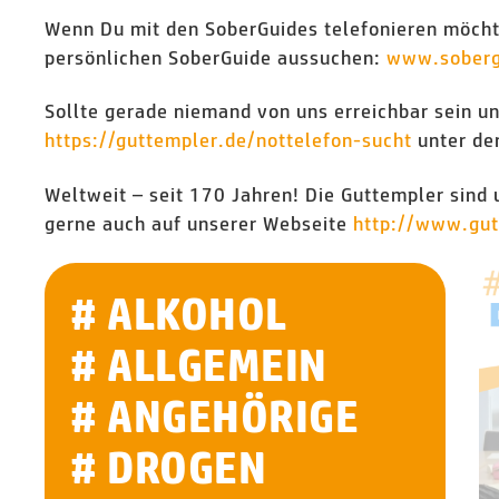
Wenn Du mit den SoberGuides telefonieren möchte
persönlichen SoberGuide aussuchen:
www.soberg
Sollte gerade niemand von uns erreichbar sein un
https://guttempler.de/nottelefon-sucht
unter de
Weltweit – seit 170 Jahren! Die Guttempler sind 
gerne auch auf unserer Webseite
http://www.g
u
# ALKOHOL
# ALLGEMEIN
# ANGEHÖRIGE
# DROGEN