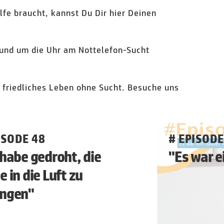
fe braucht, kannst Du Dir hier Deinen
 rund um die Uhr am Nottelefon-Sucht
n friedliches Leben ohne Sucht. Besuche uns
ISODE 48
# EPISODE
 habe gedroht, die
"Es war e
e in die Luft zu
engen"