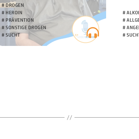
# DROGEN
# HEROIN
# ALKO
# PRÄVENTION
# ALLG
# SONSTIGE DROGEN
# ANGE
# SUCHT
# SUCH