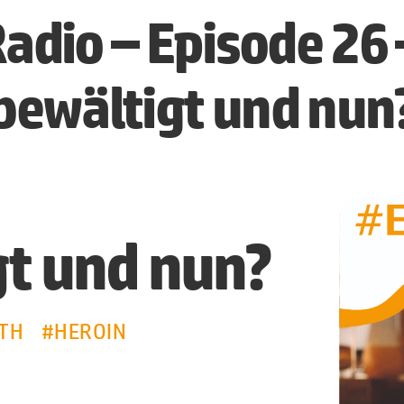
adio – Episode 26 
bewältigt und nun
gt und nun?
ETH
#HEROIN