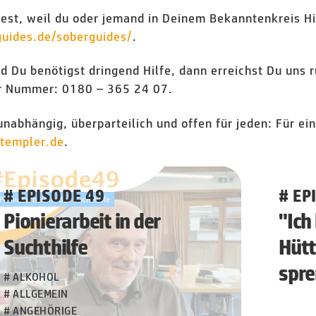
st, weil du oder jemand in Deinem Bekanntenkreis Hil
uides.de/soberguides/
.
d Du benötigst dringend Hilfe, dann erreichst Du uns
r Nummer: 0180 – 365 24 07.
unabhängig, überparteilich und offen für jeden: Für ei
ttempler.de
.
# EPISODE 49
# EP
Pionierarbeit in der
"Ich
Suchthilfe
Hütt
spr
# ALKOHOL
# ALLGEMEIN
# ANGEHÖRIGE