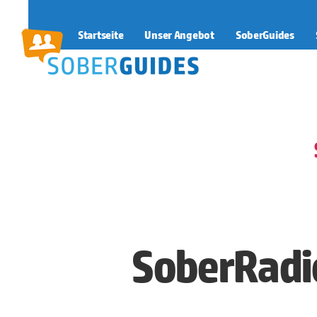
Startseite
Unser Angebot
SoberGuides
SoberGuides
SoberRadio