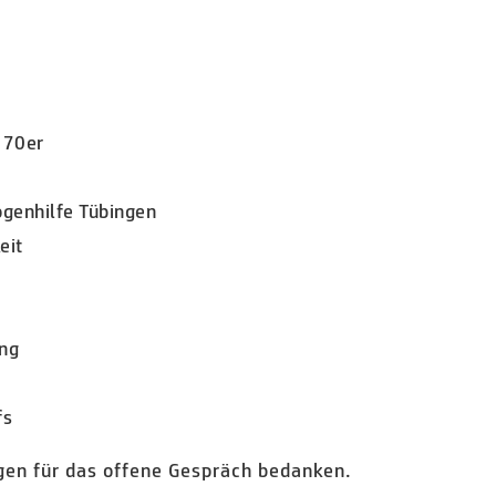
 70er
ogenhilfe Tübingen
eit
ung
fs
rgen für das offene Gespräch bedanken.